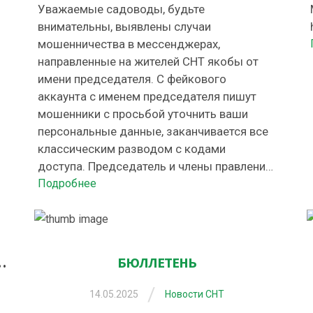
Уважаемые садоводы, будьте
внимательны, выявлены случаи
мошенничества в мессенджерах,
направленные на жителей СНТ якобы от
имени председателя. С фейкового
аккаунта с именем председателя пишут
мошенники с просьбой уточнить ваши
персональные данные, заканчивается все
классическим разводом с кодами
доступа. Председатель и члены правления
никогда не будут спрашивать у Вас коды и
Подробнее
личные данные в частных переписках, …
ЦЕНКА ЗЕМЕЛЬНЫХ УЧАСТКОВ
БЮЛЛЕТЕНЬ
/
14.05.2025
Новости СНТ