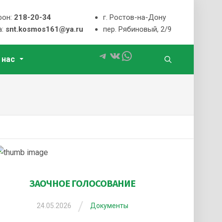
фон:
218-20-34
г. Ростов-на-Дону
а:
snt.kosmos161@ya.ru
пер. Рябиновый, 2/9
Telegram
ВКонтакте
WhatsApp
 нас
ЗАОЧНОЕ ГОЛОСОВАНИЕ
/
24.05.2026
Документы