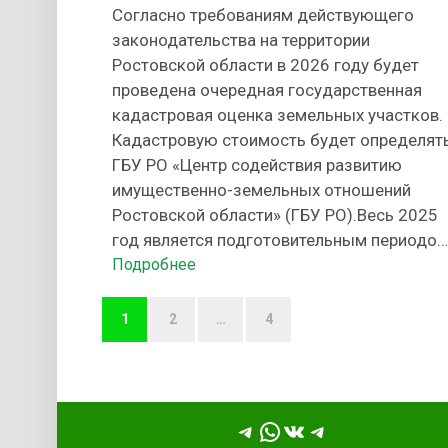
Согласно требованиям действующего
законодательства на территории
Ростовской области в 2026 году будет
проведена очередная государственная
кадастровая оценка земельных участков.
Кадастровую стоимость будет определят
ГБУ РО «Центр содействия развитию
имущественно-земельных отношений
Ростовской области» (ГБУ РО).Весь 2025
год является подготовительным периодом
в течение которого ГБУ РО
Подробнее
осуществляется сбор информации,
ПАГИНАЦИЯ
необходимой для проведения
1
2
…
4
ЗАПИСЕЙ
государственной кадастровой оценки. Во
избежание …
Telegram
WhatsApp
ВКонтакте
Telegram