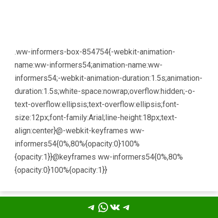
Точный прогноз погоды в Ростове-на-Дону на 2
недели
https://world-weather.ru/pogoda/russia/tomsk/
.ww-informers-box-854754{-webkit-animation-
name:ww-informers54;animation-name:ww-
informers54;-webkit-animation-duration:1.5s;animation-
duration:1.5s;white-space:nowrap;overflow:hidden;-o-
text-overflow:ellipsis;text-overflow:ellipsis;font-
size:12px;font-family:Arial;line-height:18px;text-
align:center}@-webkit-keyframes ww-
informers54{0%,80%{opacity:0}100%
{opacity:1}}@keyframes ww-informers54{0%,80%
{opacity:0}100%{opacity:1}}
Telegram
WhatsApp
ВКонтакте
Telegram