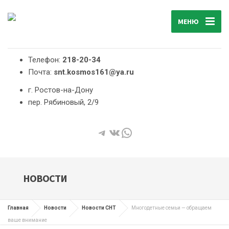
МЕНЮ
Телефон:
218-20-34
Почта:
snt.kosmos161@ya.ru
г. Ростов-на-Дону
пер. Рябиновый, 2/9
Telegram
ВКонтакте
WhatsApp
НОВОСТИ
Главная
Новости
Новости СНТ
Многодетные семьи — обращаем
ваше внимание